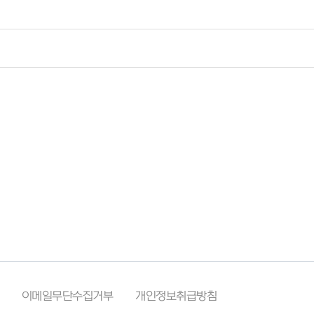
이메일무단수집거부
개인정보취급방침