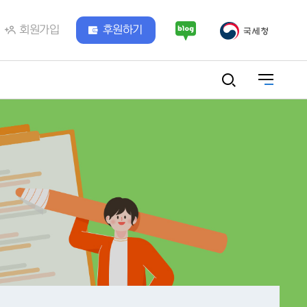
회원가입
후원하기