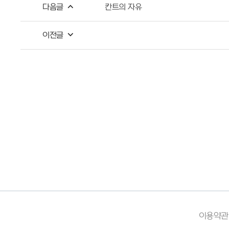
다음글
칸트의 자유
이전글
이용약관