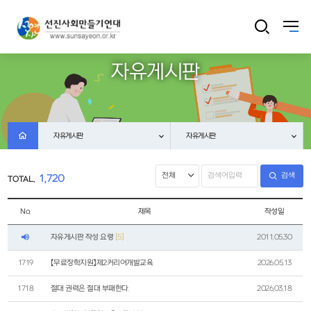
자유게시판
자유게시판
자유게시판
검색
1,720
TOTAL.
No.
제목
작성일
자유게시판 작성 요령
[5]
2011.05.30
1719
【무료장학지원】제2커리어개발교육
2026.05.13
1718
절대 권력은 절대 부패한다.
2026.03.18