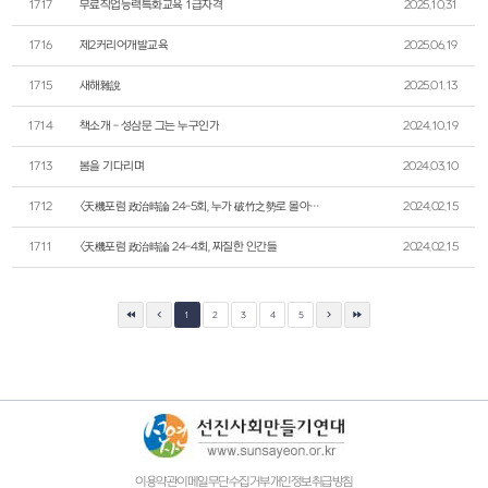
1717
무료직업능력특화교육 1급자격
2025.10.31
1716
제2커리어개발교육
2025.06.19
1715
새해雜說
2025.01.13
1714
책소개 - 성삼문 그는 누구인가
2024.10.19
1713
봄을 기다리며
2024.03.10
1712
<天機포럼 政治時論 24-5회, 누가 破竹之勢로 몰아칠까.
2024.02.15
1711
<天機포럼 政治時論 24-4회, 찌질한 인간들
2024.02.15
1
2
3
4
5
이용약관
이메일무단수집거부
개인정보취급방침